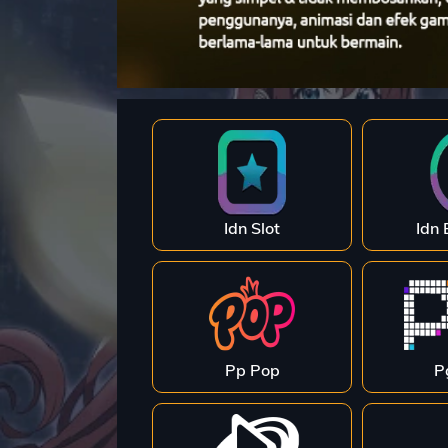
Idn Slot
Idn 
Pp Pop
P