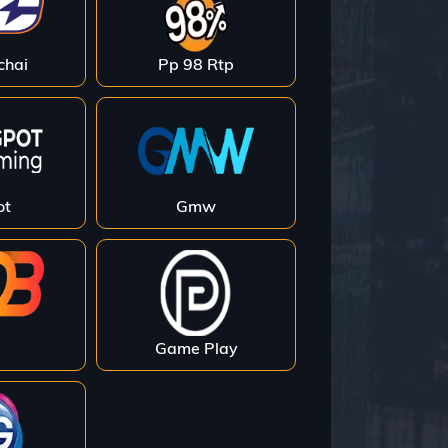
chai
Pp 98 Rtp
ot
Gmw
Game Play