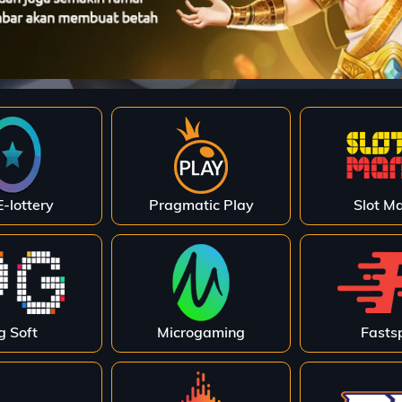
E-lottery
Pragmatic Play
Slot M
g Soft
Microgaming
Fasts