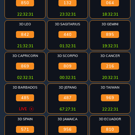
850
132
064
Referral
22:32:31
23:32:31
18:32:31
Promosi
3D LEO
3D SAGITARIUS
3D GEMINI
842
440
895
21:32:31
01:32:31
19:32:31
Hubungi
3D CAPRICORN
3D SCORPIO
3D CANCER
Kami
869
809
216
Download
02:32:31
00:32:31
20:32:31
026 ©
3D BARBADOS
3D JEPANG
3D TAIWAN
OTOGEL
l right
485
487
969
eserved
LIVE
67:27:31
22:22:31
3D SPAIN
3D JAMAICA
3D ECUADOR
571
956
810