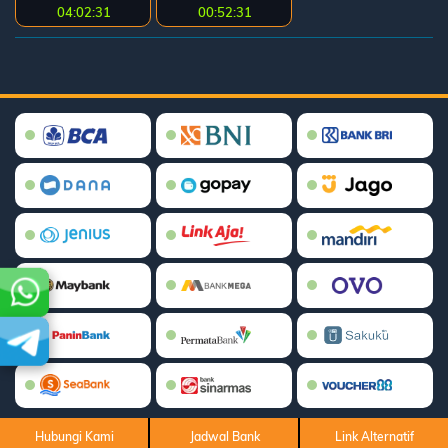
04:02:31
00:52:31
Hubungi Kami
Jadwal Bank
Link Alternatif