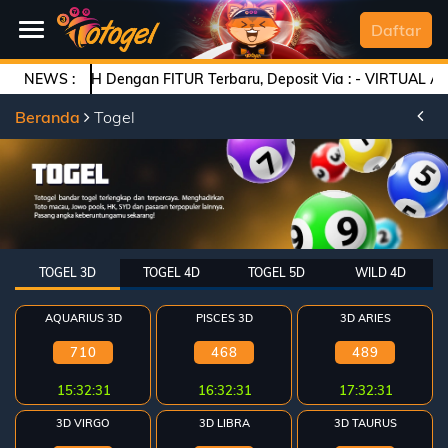
SELAMAT DATANG
Daftar
MUDAH Dengan FITUR Terbaru, Deposit Via : - VIRTUAL ACCOUNT - E
NEWS :
Beranda
Beranda
Togel
Daftar
Togel
Live
Casino
TOGEL 3D
TOGEL 4D
TOGEL 5D
WILD 4D
Slot
Games
AQUARIUS 3D
PISCES 3D
3D ARIES
Arcade
710
468
489
15:32:31
16:32:31
17:32:31
Deposit
3D VIRGO
3D LIBRA
3D TAURUS
History