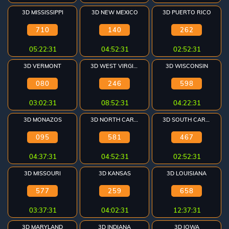
3D MISSISSIPPI
3D NEW MEXICO
3D PUERTO RICO
710
140
262
05:22:31
04:52:31
02:52:31
3D VERMONT
3D WEST VIRGINIA
3D WISCONSIN
080
246
598
03:02:31
08:52:31
04:22:31
3D MONAZOS
3D NORTH CAROLINA
3D SOUTH CAROLINA
095
581
467
04:37:31
04:52:31
02:52:31
3D MISSOURI
3D KANSAS
3D LOUISIANA
577
259
658
03:37:31
04:02:31
12:37:31
3D MARYLAND
3D INDIANA
3D IOWA