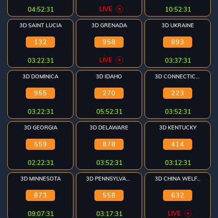
04:52:31
LIVE
10:52:31
3D SAINT LUCIA
3D GRENADA
3D UKRAINE
132
958
893
03:22:31
LIVE
03:37:31
3D DOMINICA
3D IDAHO
3D CONNECTICUT
955
270
223
03:22:31
05:52:31
03:52:31
3D GEORGIA
3D DELAWARE
3D KENTUCKY
559
878
414
02:22:31
03:52:31
03:12:31
3D MINNESOTA
3D PENNSYLVANIA
3D CHINA WELFARE
873
558
632
09:07:31
03:17:31
LIVE