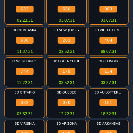
633
660
983
02:22:31
03:07:31
03:07:31
3D NEBRASKA
3D NEW JERSEY
3D VIETLOTT MAX
638
261
464
11:37:31
02:52:31
69:07:31
3D WESTERN CAN
3D POLLA CHILIE
3D ILLINOIS
744
179
134
12:22:31
03:52:31
03:37:31
3D ONTARIO
3D QUEBEC
3D AU LOTTERYWEST
332
070
151
03:52:31
12:22:31
18:52:31
3D VIRGINIA
3D ARIZONA
3D ARKANSAS