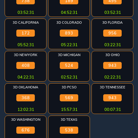
738
189
495
03:52:31
04:52:31
03:52:31
3D CALIFORNIA
3D COLORADO
3D FLORIDA
172
893
956
05:52:31
05:22:31
03:22:31
3D NEWYORK
3D MICHIGAN
3D OHIO
408
524
943
04:22:31
02:52:31
02:22:31
3D OKLAHOMA
3D PCSO
3D TENNESSEE
368
569
943
12:02:31
15:57:31
00:07:31
3D WASHINGTON
3D TEXAS
676
538